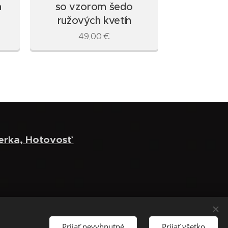
a
so vzorom šedo
červené ša
ružových kvetín
výši
trojštvrťo
49,00
€
39
erka, Hotovosť
Prijať nevyhnutné
Prijať všetko