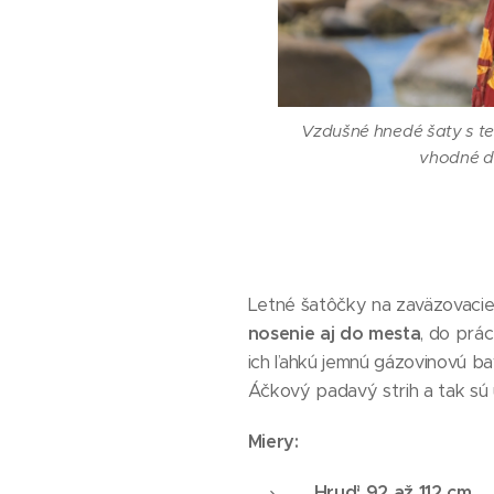
Vzdušné hnedé šaty s t
vhodné d
Letné šatôčky na zaväzovacie
nosenie aj do mesta
, do prá
ich ľahkú jemnú gázovinovú bav
Vzdušné hnedé šaty s t
Áčkový padavý strih a tak sú ú
vhodné d
Miery:
Hruď: 92 až 112 cm