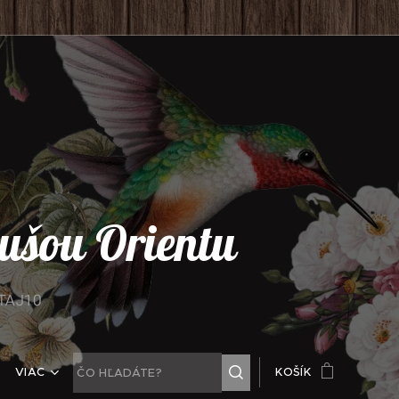
 dušou Orientu
ITAJ10
VIAC
KOŠÍK