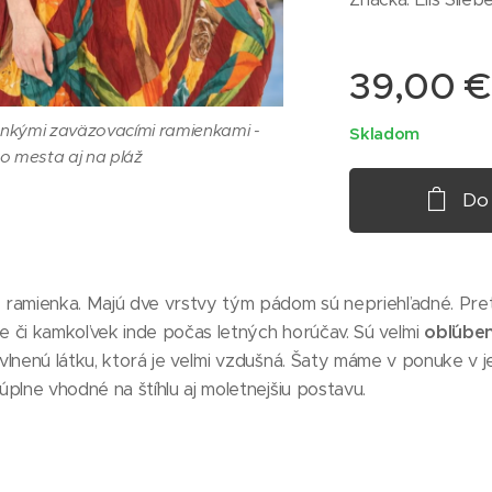
39,00
€
enkými zaväzovacími ramienkami -
Skladom
o mesta aj na pláž
Do
 ramienka. Majú dve vrstvy tým pádom sú nepriehľadné. Pr
ce či kamkoľvek inde počas letných horúčav. Sú veľmi
obľúben
lnenú látku, ktorá je veľmi vzdušná. Šaty máme v ponuke v je
enkými zaväzovacími ramienkami -
plne vhodné na štíhlu aj moletnejšiu postavu.
o mesta aj na pláž