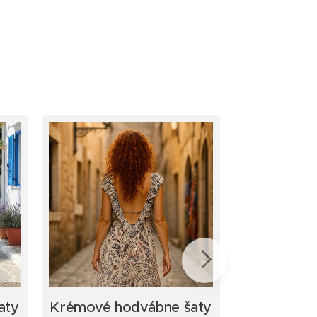
aty
Krémové hodvábne šaty
Dámske