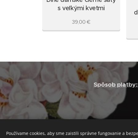
kou
s veľkými kvetmi
d
0
€
39,00
€
Spôsob platby
Používame cookies, aby sme zaistili správne fungovanie a bezp