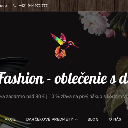
.ooo
+421 944 972 777
 Fashion - oblečenie s
va zadarmo nad 80 € | 10 % zľava na prvý nákup s kódom V
AKCIE
DARČEKOVÉ PREDMETY
BLOG
O NÁS