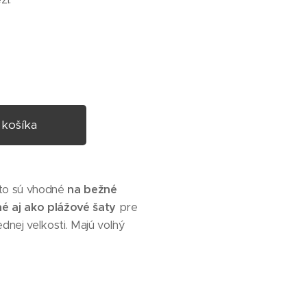
 košíka
eto sú vhodné
na bežné
é aj ako plážové šaty
pre
dnej veľkosti. Majú voľný