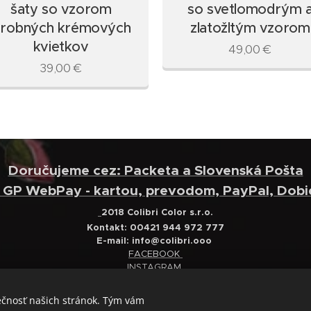
šaty so vzorom
so svetlomodrým 
robných krémových
zlatožltým vzorom
kvietkov
49,00
€
39,00
€
Doručujeme cez: Packeta a Slovenská Pošta
: GP WebPay - kartou, prevodom, PayPal, Dobi
2018 Colibri Color s.r.o.
Kontakt: 00421 944 972 777
E-mail:
info@colibri.ooo
FACEBOOK
INSTAGRAM
Obchodné podmienky
Ochrana osobných údajov
ečnosť našich stránok. Tým vám
Reklamačný poriadok