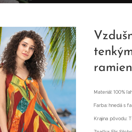
Vzdušn
tenkým
ramie
Materiál: 100% ľa
Farba: hnedá s f
Krajina pôvodu: T
Značka: Elis Silebe