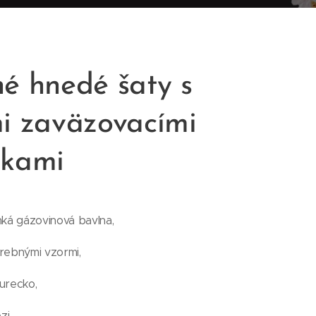
é hnedé šaty s
i zaväzovacími
nkami
hká gázovinová bavlna,
arebnými vzormi,
urecko,
zi.