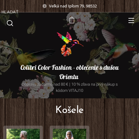
Veľká nad Ipľom 79, 98532
HĽADAŤ
Colibri Color Fashion - oblečenie s dušou
Orientu
Doprava zadarmo nad 80 € | 10 % zľava na prvý nákup s
kódom VITAJ10
Košele