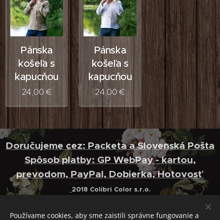
Pánska
Pánska
košeľa s
košeľa s
kapucňou
kapucňou
24,00
€
24,00
€
Doručujeme cez: Packeta a Slovenská Pošta
Spôsob platby: GP WebPay - kartou,
prevodom, PayPal, Dobierka, Hotovosť
2018 Colibri Color s.r.o.
Kontakt: 00421 944 972 777
E-mail:
info@colibri.ooo
Používame cookies, aby sme zaistili správne fungovanie a
FACEBOOK