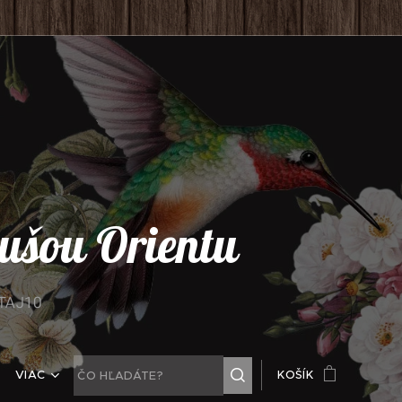
 dušou Orientu
ITAJ10
VIAC
KOŠÍK