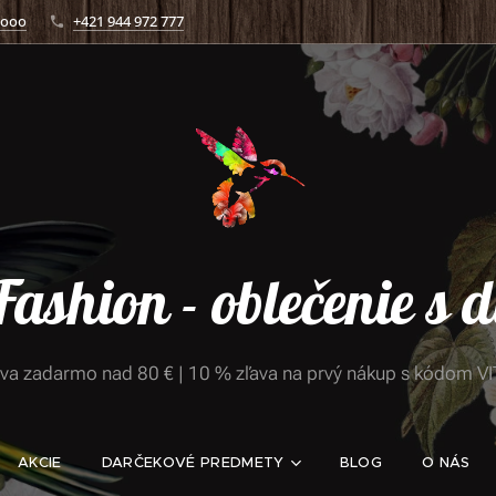
.ooo
+421 944 972 777
 Fashion - oblečenie s
va zadarmo nad 80 € | 10 % zľava na prvý nákup s kódom V
AKCIE
DARČEKOVÉ PREDMETY
BLOG
O NÁS