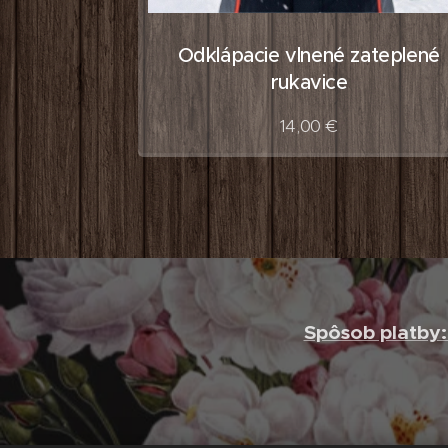
Odklápacie vlnené zateplené
rukavice
14,00
€
Spôsob platby