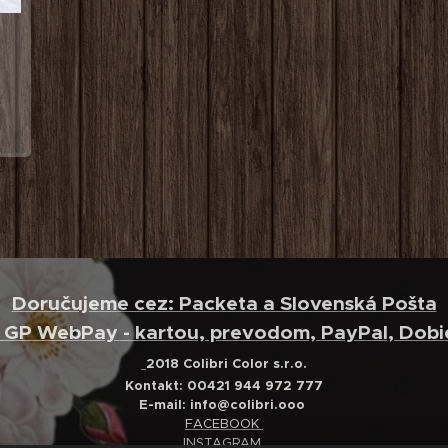
Doručujeme cez: Packeta a Slovenská Pošta
: GP WebPay - kartou, prevodom, PayPal, Dobi
2018 Colibri Color s.r.o.
Kontakt: 00421 944 972 777
E-mail:
info@colibri.ooo
FACEBOOK
INSTAGRAM