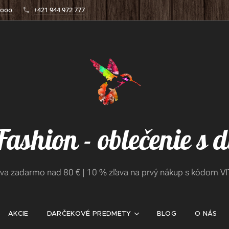
.ooo
+421 944 972 777
 Fashion - oblečenie s
va zadarmo nad 80 € | 10 % zľava na prvý nákup s kódom V
AKCIE
DARČEKOVÉ PREDMETY
BLOG
O NÁS