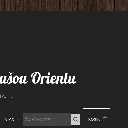
 dušou Orientu
ITAJ10
VIAC
KOŠÍK