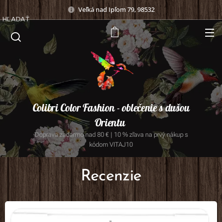
Veľká nad Ipľom 79, 98532
HĽADAŤ
Colibri Color Fashion - oblečenie s dušou
Orientu
Doprava zadarmo nad 80 € | 10 % zľava na prvý nákup s
kódom VITAJ10
Recenzie