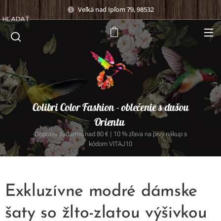
Veľká nad Ipľom 79, 98532
HĽADAŤ
Colibri Color Fashion - oblečenie s dušou
Orientu
Doprava zadarmo nad 80 € | 10 % zľava na prvý nákup s
kódom VITAJ10
Exkluzívne modré dámske
šaty so žlto-zlatou výšivkou