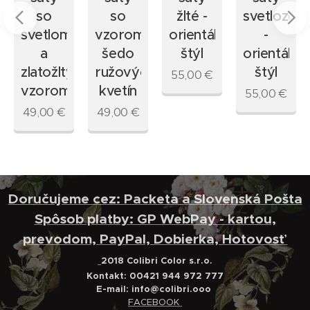
so
so
žlté -
svetlozele
svetlomodrým
vzorom
orientálny
-
a
šedo
štýl
orientálny
ch
zlatožltým
ružových
štýl
55,00
€
ých
vzorom
kvetín
55,00
€
v
49,00
€
49,00
€
Doručujeme cez: Packeta a Slovenská Pošta
Spôsob platby: GP WebPay - kartou,
prevodom, PayPal, Dobierka, Hotovosť
2018 Colibri Color s.r.o.
Kontakt: 00421 944 972 777
E-mail:
info@colibri.ooo
FACEBOOK