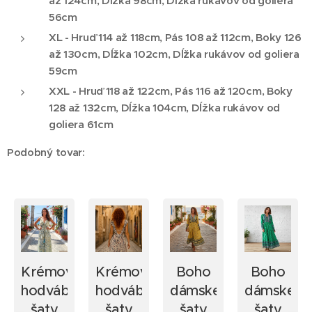
až 124cm, Dĺžka 98cm, Dĺžka rukávov od goliera
56cm
XL - Hruď 114 až 118cm, Pás 108 až 112cm, Boky 126
až 130cm, Dĺžka 102cm, Dĺžka rukávov od goliera
59cm
XXL - Hruď 118 až 122cm, Pás 116 až 120cm, Boky
128 až 132cm, Dĺžka 104cm, Dĺžka rukávov od
goliera 61cm
Podobný tovar:
Krémové
Krémové
Boho
Boho
hodvábne
hodvábne
dámske
dámske
ne
šaty
šaty
šaty
šaty