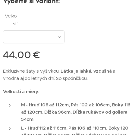
Vyberte si variant:
Veľko
sť
44,00
€
Exkluzívne šaty s výšivkou.
Látka je ľahká, vzdušná
a
vhodná aj do letných dní. So spodničkou.
Veľkosti a miery:
M - Hruď 108 až 112cm, Pás 102 až 106cm, Boky 116
až 120cm, Dĺžka 96cm, Dĺžka rukávov od goliera
54cm
L - Hruď 112 až 116cm, Pás 106 až 110cm, Boky 120