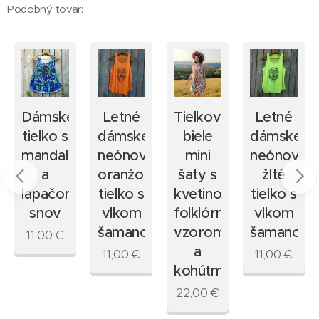
Podobný tovar:
Dámske
Letné
Tielkové
Letné
tielko s
dámske
biele
dámske
mi
mandalami
neónovo
mini
neónovo
tnými
a
oranžové
šaty s
žlté
mi
lapačom
tielko s
kvetinovým
tielko s
snov
vlkom
folklórnym
vlkom
šamanom
vzorom
šamanom
11,00
€
a
11,00
€
11,00
€
kohútmi
22,00
€