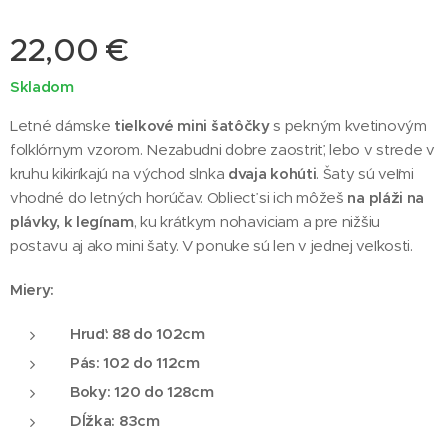
22,00
€
Skladom
Letné dámske
tielkové mini šatôčky
s pekným kvetinovým
folklórnym vzorom. Nezabudni dobre zaostriť, lebo v strede v
kruhu kikiríkajú na východ slnka
dvaja kohúti
. Šaty sú veľmi
vhodné do letných horúčav. Obliecť si ich môžeš
na pláži na
plávky, k legínam
, ku krátkym nohaviciam a pre nižšiu
postavu aj ako mini šaty. V ponuke sú len v jednej veľkosti.
Miery:
Hruď: 88 do 102cm
Pás: 102 do 112cm
Boky: 120 do 128cm
Dĺžka: 83cm