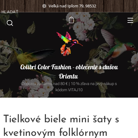
Veľká nad Ipľom 79, 98532
HĽADAŤ
Colibri Color Fashion - oblečenie s dušou
Orientu
Doprava zadarmo nad 80 € | 10 % zľava na prvý nákup s
kódom VITAJ10
Tielkové biele mini šaty s
kvetinovým folklórnym