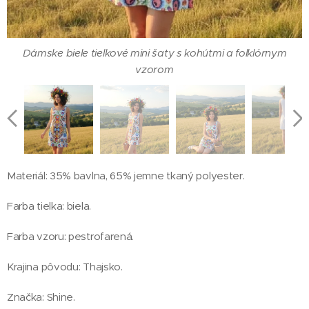
Dámske biele tielkové mini šaty s kohútmi a folklórnym
Dámske biele tielkové mini šaty s kohútmi a folklórnym
vzorom
vzorom - zadná strana
Materiál: 35% bavlna, 65% jemne tkaný polyester.
Farba tielka: biela.
Farba vzoru: pestrofarená.
Krajina pôvodu: Thajsko.
Dámske biele tielkové mini šaty s kohútmi a folklórnym
Dámske biele tielkové mini šaty s kohútmi a folklórnym
vzorom
vzorom
Značka: Shine.