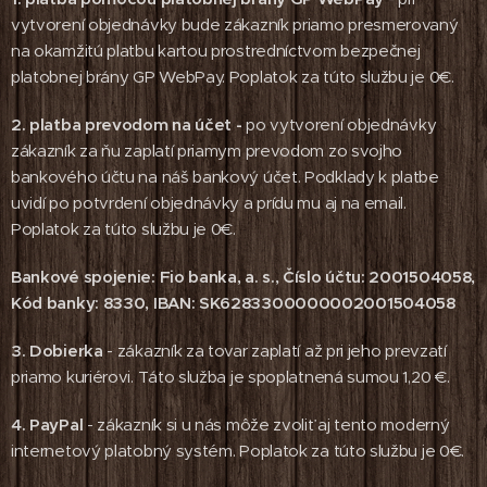
vytvorení objednávky bude zákazník priamo presmerovaný
na okamžitú platbu kartou prostredníctvom bezpečnej
platobnej brány GP WebPay. Poplatok za túto službu je 0€.
2.
platba prevodom na účet
-
po vytvorení objednávky
zákazník za ňu zaplatí priamym prevodom zo svojho
bankového účtu na náš bankový účet. Podklady k platbe
uvidí po potvrdení objednávky a prídu mu aj na email.
Poplatok za túto službu je 0€.
Bankové spojenie: Fio banka, a. s., Číslo účtu: 2001504058,
Kód banky: 8330, IBAN: SK6283300000002001504058
3. Dobierka
- zákazník za tovar zaplatí až pri jeho prevzatí
priamo kuriérovi. Táto služba je spoplatnená sumou 1,20 €.
4. PayPal
- zákazník si u nás môže zvoliť aj tento moderný
internetový platobný systém. Poplatok za túto službu je 0€.