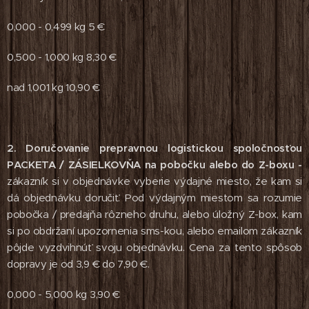
0,000 - 0,499 kg 5 €
0,500 - 1,000 kg 8,30 €
nad 1,001 kg 10,90 €
2. Doručovanie prepravnou logistickou spoločnosťou
PACKETA / ZÁSIELKOVŇA na pobočku alebo do Z-boxu -
zákazník si v objednávke vyberie výdajné miesto, že kam si
dá objednávku doručiť. Pod výdajným miestom sa rozumie
pobočka / predajňa rôzneho druhu, alebo úložný Z-box, kam
si po obdržaní upozornenia sms-kou, alebo emailom zákazník
pôjde vyzdvihnúť svoju objednávku. Cena za tento spôsob
dopravy je od 3,9 € do 7,90 €.
0,000 - 5,000 kg 3,90 €