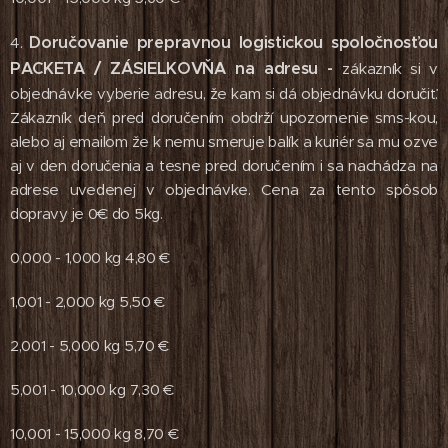
Doručovanie prepravnou logistickou spoločnosťou
4.
PACKETA / ZÁSIELKOVŇA na adresu -
zákazník si v
objednávke vyberie adresu, že kam si dá objednávku doručiť.
Zákazník deň pred doručením obdrží upozornenie sms-kou,
alebo aj emailom že k nemu smeruje balík a kuriér sa mu ozve
aj v den doručenia a tesne pred doručením i sa nachádza na
adrese uvedenej v objednávke. Cena za tento spôsob
dopravy je 0€ do 5kg.
0,000 - 1,000 kg 4,80 €
1,001 - 2,000 kg 5,50 €
2,001 - 5,000 kg 5,70 €
5,001 - 10,000 kg 7,30 €
10,001 - 15,000 kg 8,70 €