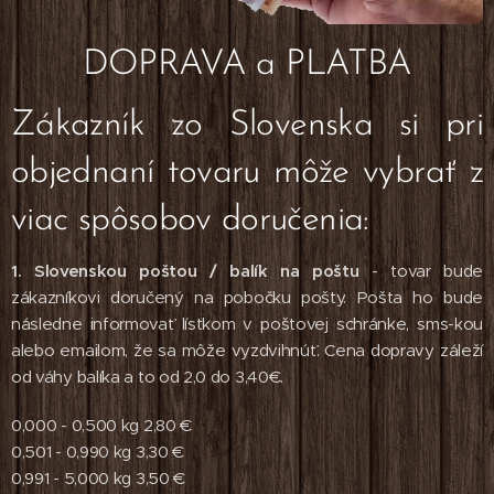
DOPRAVA a PLATBA
Zákazník zo Slovenska si pri
objednaní tovaru môže vybrať z
viac spôsobov doručenia:
1. Slovenskou poštou / balík na poštu
- tovar bude
zákazníkovi doručený na pobočku pošty. Pošta ho bude
následne informovať lístkom v poštovej schránke, sms-kou
alebo emailom, že sa môže vyzdvihnúť. Cena dopravy záleží
od váhy balíka a to od 2,0 do 3,40€.
0,000 - 0,500 kg 2,80 €
0,501 - 0,990 kg 3,30 €
0,991 - 5,000 kg 3,50 €