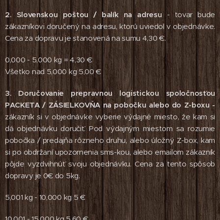
2.
Slovenskou poštou / balík na adresu
- tovar bude
zákazníkovi doručený na adresu, ktorú uviedol v objednávke.
Cena za dopravu je stanovená na sumu 4,30 €.
0,000 - 5,000 kg = 4,30 €
Všetko nad 5,000 kg 5,00 €
3.
Doručovanie prepravnou logistickou spoločnosťou
PACKETA / ZÁSIELKOVŇA na pobočku alebo do Z-boxu -
zákazník si v objednávke vyberie výdajné miesto, že kam si
dá objednávku doručiť. Pod výdajným miestom sa rozumie
pobočka / predajňa rôzneho druhu, alebo úložný Z-box, kam
si po obdržaní upozornenia sms-kou, alebo emailom zákazník
pôjde vyzdvihnúť svoju objednávku. Cena za tento spôsob
dopravy je 0€ do 5kg.
5,001 kg - 10,000 kg 5 €
10,001 - 15,000 kg 5,60 €