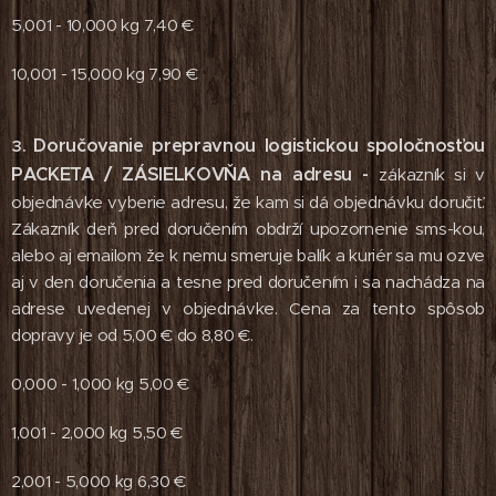
5,001 - 10,000 kg 7,40 €
10,001 - 15,000 kg 7,90 €
Doručovanie prepravnou logistickou spoločnosťou
3.
PACKETA / ZÁSIELKOVŇA na adresu -
zákazník si v
objednávke vyberie adresu, že kam si dá objednávku doručiť.
Zákazník deň pred doručením obdrží upozornenie sms-kou,
alebo aj emailom že k nemu smeruje balík a kuriér sa mu ozve
aj v den doručenia a tesne pred doručením i sa nachádza na
adrese uvedenej v objednávke. Cena za tento spôsob
dopravy je od 5,00 € do 8,80 €.
0,000 - 1,000 kg 5,00 €
1,001 - 2,000 kg 5,50 €
2,001 - 5,000 kg 6,30 €