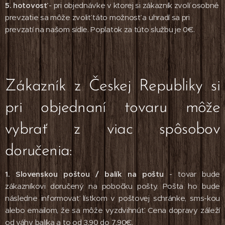
5. hotovosť
- pri objednávke v ktorej si zákazník zvolí osobné
prevzatie sa môže zvoliť táto možnosť a uhradí sa pri
prevzatí na našom sídle. Poplatok za túto službu je 0€.
Zákazník z Českej Republiky si
pri objednaní tovaru môže
vybrať z viac spôsobov
doručenia:
1. Slovenskou poštou / balík na poštu
- tovar bude
zákazníkovi doručený na pobočku pošty. Pošta ho bude
následne informovať lístkom v poštovej schránke, sms-kou
alebo emailom, že sa môže vyzdvihnúť. Cena dopravy záleží
od váhy balíka a to od 3,90 do 7,90€.