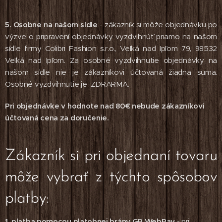
5. Osobne na našom sídle
- zákazník si môže objednávku po
výzve o pripravení objednávky vyzdvihnúť priamo na našom
sídle firmy Colibri Fashion s.r.o., Veľká nad Ipľom 79, 98532
Veľká nad Ipľom. Za osobné vyzdvihnutie objednávky na
našom sídle nie je zákazníkovi účtovaná žiadna suma.
Osobné vyzdvihnutie je ZDRARMA.
Pri objednávke v hodnote nad 80€ nebude zákazníkovi
účtovaná cena za doručenie.
Zákazník si pri objednaní tovaru
môže vybrať z týchto spôsobov
platby:
1.
platba pomocou platobnej brány GP WebPay
- pri