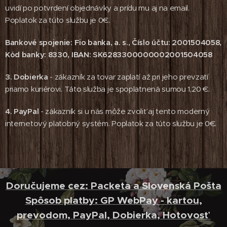
uvidí po potvrdení objednávky a prídu mu aj na email.
Poplatok za túto službu je 0€.
Bankové spojenie: Fio banka, a. s., Číslo účtu: 2001504058,
Kód banky: 8330, IBAN: SK6283300000002001504058
3. Dobierka
- zákazník za tovar zaplatí až pri jeho prevzatí
priamo kuriérovi. Táto služba je spoplatnená sumou 1,20 €.
4. PayPal
- zákazník si u nás môže zvoliť aj tento moderný
internetový platobný systém. Poplatok za túto službu je 0€.
Doručujeme cez: Packeta a Slovenská Pošta
Spôsob platby: GP WebPay - kartou,
prevodom, PayPal, Dobierka, Hotovosť