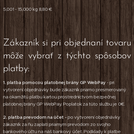
5,001 - 15,000 kg 8,80 €
Zákazník si pri objednaní tovaru
môže vybrať z týchto spôsobov
platby:
1.
platba pomocou platobnej brány GP WebPay
- pri
vytvorení objednávky bude zákazník priamo presmerovaný
na okamžitú platbu kartou prostredníctvom bezpečnej
platobnej brány GP WebPay. Poplatok za túto službu je 0€.
2.
platba prevodom na účet
-
po vytvorení objednávky
zákazník za ňu zaplatí priamym prevodom zo svojho
bankového účtu na náš bankový účet. Podklady k platbe