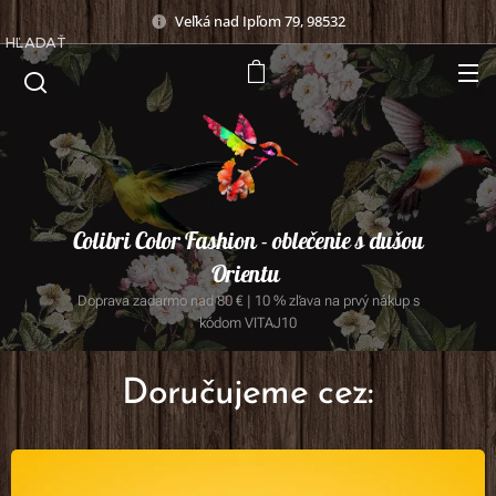
Veľká nad Ipľom 79, 98532
HĽADAŤ
Colibri Color Fashion - oblečenie s dušou
Orientu
Doprava zadarmo nad 80 € | 10 % zľava na prvý nákup s
kódom VITAJ10
Doručujeme cez: