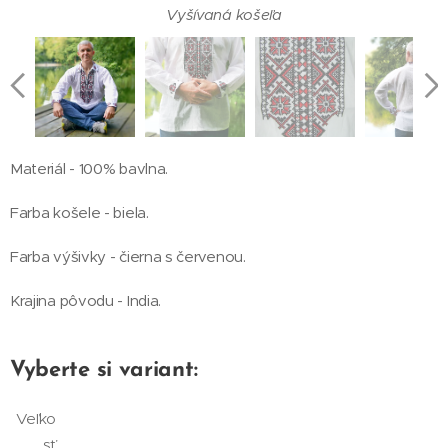
Vyšívaná košeľa - zadná strana
Vyšívaná košeľa - detail
Vyšívaná košeľa
Pánska vyšívaná košeľa - detail výšivky
Materiál - 100% bavlna.
Farba košele - biela.
Farba výšivky - čierna s červenou.
Krajina pôvodu - India.
Vyberte si variant:
Veľko
sť