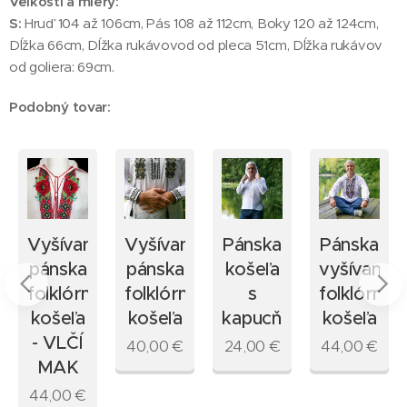
Veľkosti a miery:
S:
Hruď 104 až 106cm, Pás 108 až 112cm, Boky 120 až 124cm,
Dĺžka 66cm, Dĺžka rukávovod od pleca 51cm, Dĺžka rukávov
od goliera: 69cm.
Podobný tovar:
á
Vyšívaná
Vyšívaná
Pánska
Pánska
pánska
pánska
košeľa
vyšívaná
a
folklórna
folklórna
s
folklórna
košeľa
košeľa
kapucňou
košeľa
- VLČÍ
40,00
€
24,00
€
44,00
€
MAK
44,00
€