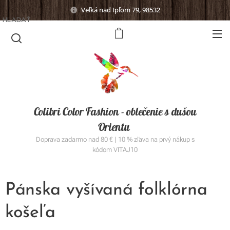
Veľká nad Ipľom 79, 98532
HĽADAŤ
Colibri Color Fashion - oblečenie s dušou
Orientu
Doprava zadarmo nad 80 € | 10 % zľava na prvý nákup s
kódom VITAJ10
Pánska vyšívaná folklórna
košeľa