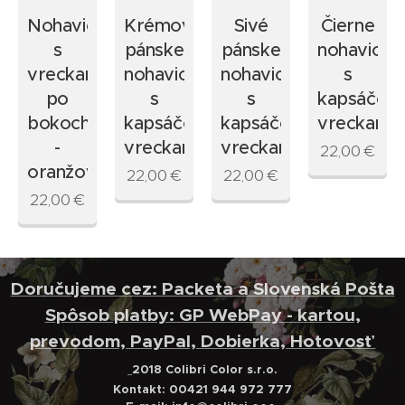
Nohavice
Krémové
Sivé
Čierne
s
pánske
pánske
nohavice
vreckami
nohavice
nohavice
s
po
s
s
kapsáčov
bokoch
kapsáčovými
kapsáčovými
vreckami
-
vreckami
vreckami
22,00
€
oranžové
22,00
€
22,00
€
22,00
€
Doručujeme cez: Packeta a Slovenská Pošta
Spôsob platby: GP WebPay - kartou,
prevodom, PayPal, Dobierka, Hotovosť
2018 Colibri Color s.r.o.
Kontakt: 00421 944 972 777