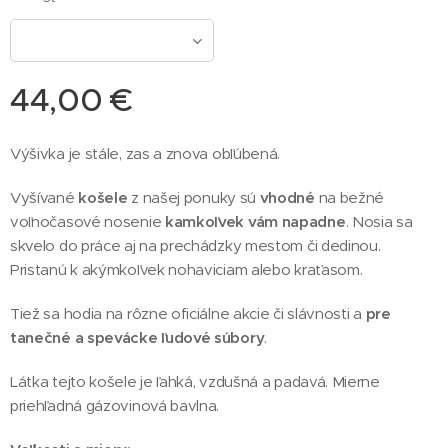
44,00
€
Výšivka je stále, zas a znova obľúbená.
Vyšívané
košele
z našej ponuky sú
vhodné
na bežné
voľnočasové nosenie
kamkoľvek vám napadne
. Nosia sa
skvelo do práce aj na prechádzky mestom či dedinou.
Pristanú k akýmkoľvek nohaviciam alebo kraťasom.
Tiež sa hodia na rôzne oficiálne akcie či slávnosti a
pre
tanečné a spevácke ľudové súbory
.
Látka tejto košele je ľahká, vzdušná a padavá. Mierne
priehľadná gázovinová bavlna.