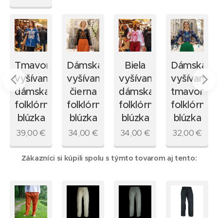
Tmavomodrá
Dámska
Biela
Dámska
vyšívaná
vyšívaná
vyšívaná
vyšívaná
u
dámska
čierna
dámska
tmavomo
folklórna
folklórna
folklórna
folklórna
blúzka
blúzka
blúzka
blúzka
39,00
€
34,00
€
34,00
€
32,00
€
Zákazníci si kúpili spolu s týmto tovarom aj tento: