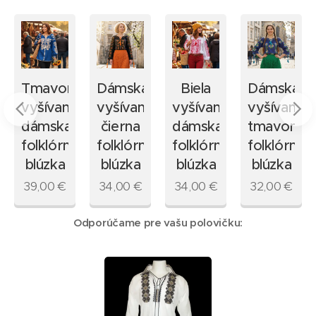
Tmavomodrá
Dámska
Biela
Dámska
vyšívaná
vyšívaná
vyšívaná
vyšívaná
u
dámska
čierna
dámska
tmavomo
folklórna
folklórna
folklórna
folklórna
blúzka
blúzka
blúzka
blúzka
39,00
€
34,00
€
34,00
€
32,00
€
Odporúčame pre vašu polovičku: