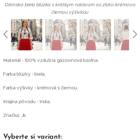
Dámska biela blúzka s krátkym rukávom so zlato-krémovo
Dámska biela blúzka s krátkym rukávom so zlato-krémovo
Dámska biela blúzka s krátkym rukávom so zlato-krémovo
Dámska biela blúzka s krátkym rukávom so zlato-krémovo
čiernou výšivkou - zadná strana
čiernou výšivkou
čiernou výšivkou
čiernou výšivkou
Dámska biela blúzka s krátkym rukávom so zlato-krémovo
čiernou výšivkou - detail látky
Materiál - 100% vzdušná gázovinová bavlna.
Farba blúzky - biela.
Farba výšivky - krémová s čiernou.
Krajina pôvodu - India,
Značka: Jk
Vyberte si variant: