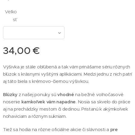
Veľko
sť
34,00
€
Výšivka je stále obľúbená a tak vám prinášame sériu rôznych
blúzok s krásnymi vyšitými aplikáciami. Medzi jednu z nich patrí
aj táto biela s krémovo-čiernou výšivkou.
Blúzky
z našej ponuky sú
vhodné
na bežné voľnočasové
nosenie
kamkoľvek vám napadne
. Nosia sa skvelo do práce
aj na prechádzky mestom či dedinou. Pristanú k akýmkoľvek
nohaviciam a rôznym sukniam.
Tiež sa hodia na rôzne oficiálne akcie či slávnosti a
pre