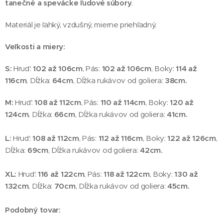
tanečné a spevácke ľudové súbory
.
Materiál je ľahký, vzdušný, mierne priehľadný.
Veľkosti a miery:
S:
Hruď:
102 až 106cm
, Pás:
102 až 106cm
, Boky:
114 až
116cm
, Dĺžka:
64cm
, Dĺžka rukávov od goliera:
38cm.
M:
Hruď:
108 až 112cm
, Pás:
110 až 114cm
, Boky:
120 až
124cm
, Dĺžka:
66cm
, Dĺžka rukávov od goliera:
41cm.
L:
Hruď:
108 až 112cm
, Pás:
112 až 116cm
, Boky:
122 až 126cm
,
Dĺžka:
69cm
, Dĺžka rukávov od goliera:
42cm.
XL:
Hruď:
116 až 122cm
, Pás:
118 až 122cm
, Boky:
130 až
132cm
, Dĺžka:
70cm
, Dĺžka rukávov od goliera:
45cm.
Podobný tovar: