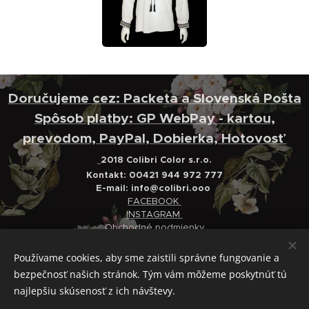
Doručujeme cez: Packeta a Slovenská Pošta
Spôsob platby: GP WebPay - kartou,
prevodom, PayPal, Dobierka, Hotovosť
2018 Colibri Color s.r.o.
Kontakt: 00421 944 972 777
E-mail:
info@colibri.ooo
FACEBOOK
INSTAGRAM
Obchodné podmienky
Ochrana osobných údajov
Reklamačný poriadok
Používame cookies, aby sme zaistili správne fungovanie a
bezpečnosť našich stránok. Tým vám môžeme poskytnúť tú
Cookies
najlepšiu skúsenosť z ich návštevy.