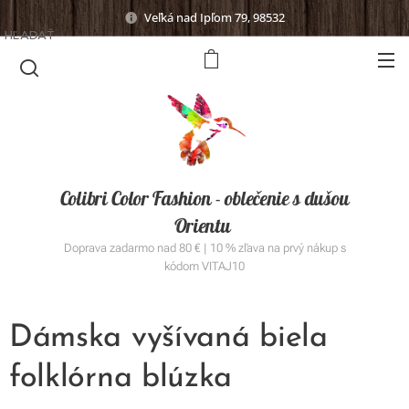
Veľká nad Ipľom 79, 98532
HĽADAŤ
Colibri Color Fashion - oblečenie s dušou
Orientu
Doprava zadarmo nad 80 € | 10 % zľava na prvý nákup s
kódom VITAJ10
Dámska vyšívaná biela
folklórna blúzka