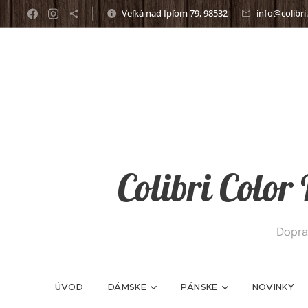
Veľká nad Ipľom 79, 98532
info@colibri
Colibri Color
Dopra
ÚVOD
DÁMSKE
PÁNSKE
NOVINKY