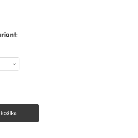
riant:
 košíka