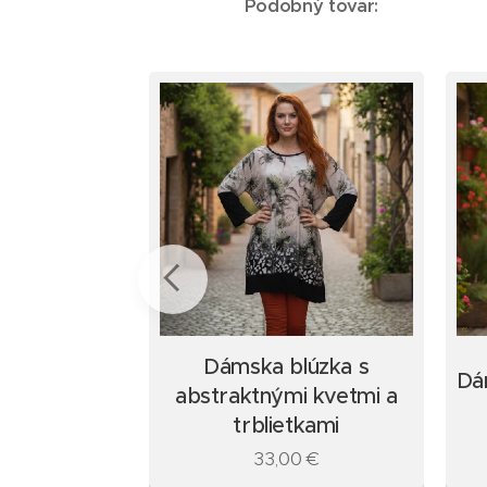
Podobný tovar:
Dámska blúzka s
ová blúzka s
Dá
abstraktnými kvetmi a
i kvetmi
trblietkami
0
€
33,00
€