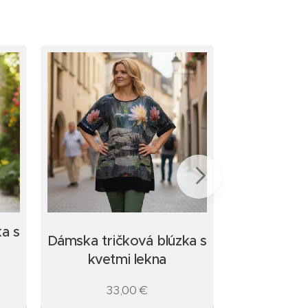
a s
Dámska tričková blúzka s
Tmavomod
kvetmi lekna
dámska fol
33,00
€
39