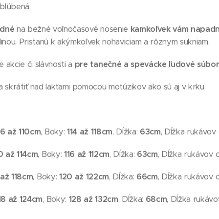
obľúbená.
dné
na bežné voľnočasové nosenie
kamkoľvek vám napad
nou. Pristanú k akýmkoľvek nohaviciam a rôznym sukniam.
e akcie či slávnosti a
pre tanečné a spevácke ľudové súbo
a skrátiť nad lakťami pomocou motúzikov ako sú aj v krku.
6 až 110
cm
, Boky:
114 až 118
cm
, Dĺžka:
63
cm
, Dĺžka rukávov 
0 až 114
cm
, Boky:
116 až 112
cm
, Dĺžka:
63
cm
, Dĺžka rukávov o
 až 118
cm
, Boky:
120 až 122
cm
, Dĺžka:
66
cm
, Dĺžka rukávov o
18 až 124
cm
, Boky:
128 až 132
cm
, Dĺžka:
68
cm
, Dĺžka rukávo