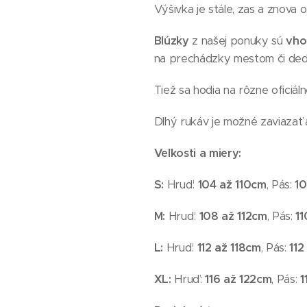
Výšivka je stále, zas a znova 
Blúzky
z našej ponuky sú
vho
na prechádzky mestom či dedi
Tiež sa hodia na rôzne oficiáln
Dlhý rukáv je možné zaviazať 
Veľkosti a miery:
S:
Hruď:
104 až 110
cm
, Pás:
10
M:
Hruď:
108 až 112
cm
, Pás:
11
L:
Hruď:
112 až 118
cm
, Pás:
112
XL:
Hruď:
116 až 122
cm
, Pás:
1