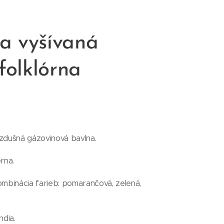
a vyšívaná
folklórna
vzdušná gázovinová bavlna.
rna.
ombinácia farieb: pomarančová, zelená,
ndia.