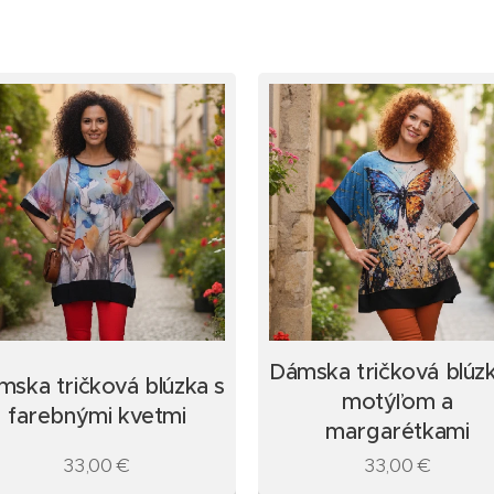
Dámska tričková blúzk
mska tričková blúzka s
motýľom a
farebnými kvetmi
margarétkami
33,00
€
33,00
€