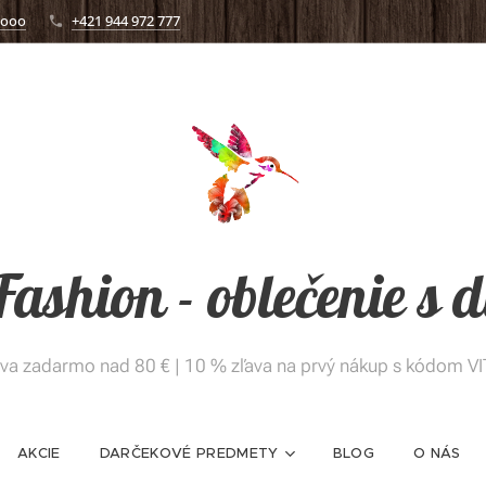
.ooo
+421 944 972 777
 Fashion - oblečenie s
va zadarmo nad 80 € | 10 % zľava na prvý nákup s kódom V
AKCIE
DARČEKOVÉ PREDMETY
BLOG
O NÁS