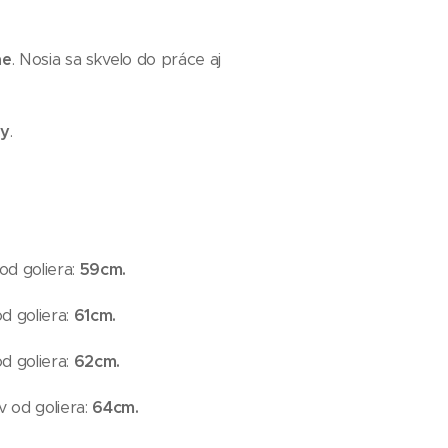
ne
. Nosia sa skvelo do práce aj
ry
.
od goliera:
59
cm.
d goliera:
61
cm.
d goliera:
62
cm.
v od goliera:
64
cm.