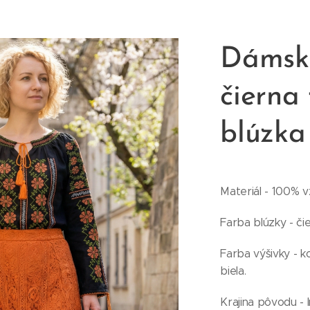
Dámsk
čierna 
blúzka
Materiál - 100% 
Farba blúzky - čie
Farba výšivky - k
biela.
Krajina pôvodu - I