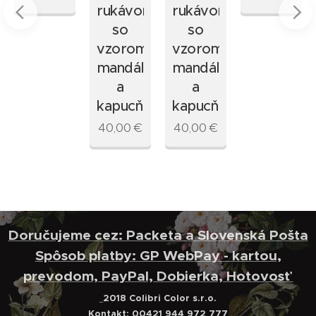
rukávom
rukávom
so
so
vzorom
vzorom
mandál
mandál
a
a
kapucňou
kapucňou
40,00
€
40,00
€
Doručujeme cez: Packeta a Slovenská Pošta
Spôsob platby: GP WebPay - kartou,
prevodom, PayPal, Dobierka, Hotovosť
2018 Colibri Color s.r.o.
Kontakt: 00421 944 972 777