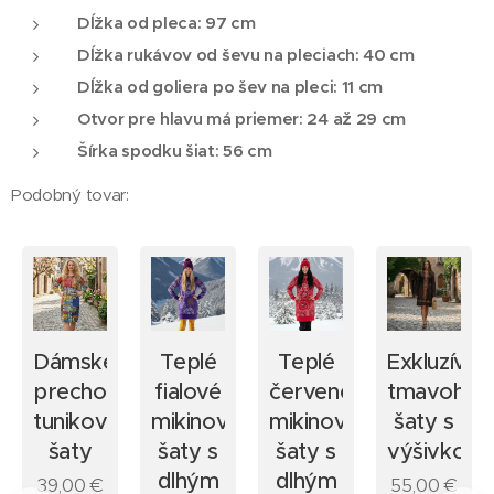
Dĺžka od pleca: 97 cm
Dĺžka rukávov od ševu na pleciach: 40 cm
Dĺžka od goliera po šev na pleci: 11 cm
Otvor pre hlavu má priemer: 24 až 29 cm
Šírka spodku šiat: 56 cm
Podobný tovar:
Dámske
Teplé
Teplé
Exkluzívne
dné
prechodné
fialové
červené
tmavohne
é
tunikové
mikinové
mikinové
šaty s
šaty
šaty s
šaty s
výšivkou
dlhým
dlhým
39,00
€
55,00
€