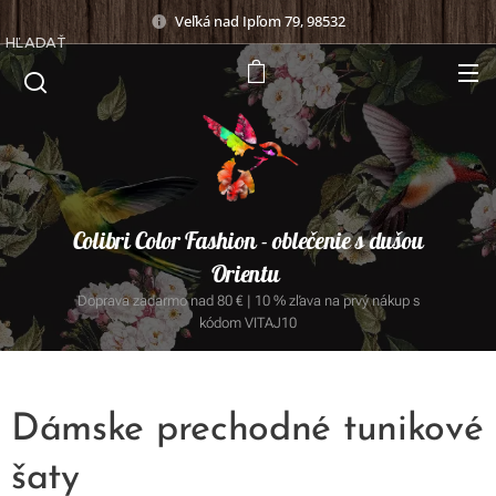
Veľká nad Ipľom 79, 98532
HĽADAŤ
Colibri Color Fashion - oblečenie s dušou
Orientu
Doprava zadarmo nad 80 € | 10 % zľava na prvý nákup s
kódom VITAJ10
Dámske prechodné tunikové
šaty