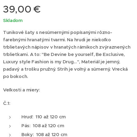
39,00
€
Skladom
Tunikové šaty s nesúmernými popísanými rôzno-
farebnými hranatými tvarmi. Na hrudi je niekoľko
trblietavých nápisov v hranatých rámikoch zvýraznených
trblietkami. A to: "Be Devine be yourself, Be Exclusive,
Luxury style Fashion is my Drug...", Materiál je jemný,
padavý a trošku pružný.
S
trih je voľný a súmerný. Vrecká
po bokoch.
Veľkosti a miery:
Č.1:
Hruď: 110 až 120 cm
Pás: 108 až 120 cm
Boky: 108 až 120 cm