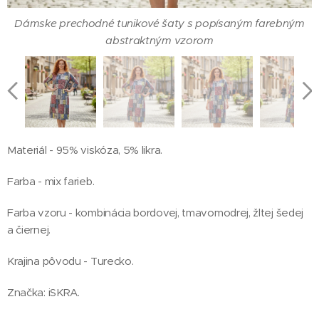
Dámske prechodné tunikové šaty s popísaným farebným
abstraktným vzorom
Materiál - 95% viskóza, 5% likra.
Dámske prechodné tunikové šaty s popísaným farebným
Dámske prechodné tunikové šaty s popísaným farebným
Dámske prechodné tunikové šaty s popísaným farebným
Dámske prechodné tunikové šaty s popísaným farebným
Farba - mix farieb.
abstraktným vzorom - pohľad z boku
abstraktným vzorom - zadná strana
abstraktným vzorom
abstraktným vzorom
Farba vzoru - kombinácia bordovej, tmavomodrej, žltej šedej
a čiernej.
Krajina pôvodu - Turecko.
Značka: iSKRA.