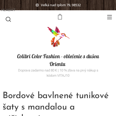
Veľká nad Ipľom 79, 98532
HĽADAŤ
Colibri Color Fashion - oblečenie s dušou
Orientu
Doprava zadarmo nad 80 € | 10 % zľava na prvý nákup s
kódom VITAJ10
Bordové bavlnené tunikové
šaty s mandalou a