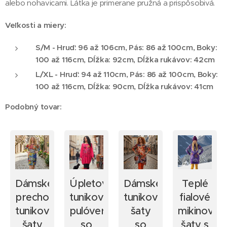
alebo nohavicami. Látka je primerane pružná a prispôsobivá.
Veľkosti a miery:
S/M - Hruď: 96 až 106cm, Pás: 86 až 100cm, Boky:
100 až 116cm, Dĺžka: 92cm, Dĺžka rukávov: 42cm
L/XL - Hruď: 94 až 110cm, Pás: 86 až 100cm, Boky:
100 až 116cm, Dĺžka: 90cm, Dĺžka rukávov: 41cm
Podobný tovar:
Dámske
Úpletový
Dámske
Teplé
dné
prechodné
tunikový
tunikové
fialové
é
tunikové
pulóver
šaty
mikinové
šaty
so
so
šaty s