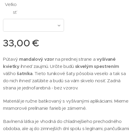
Veľko
sť
33,00
€
Pútavý
mandalový vzor
na prednej strane a
vyšívané
kvietky
ihneď zaujmú. Určite budú
skvelým spestrením
vášho
šatníka
. Tieto tunikové šaty pôsobia veselo a tak sa
do nich ihneď zaľúbite a budú sa vám skvelo nosiť. Zadná
strana je jednofarebná - bez vzorov.
Materiál je ručne batikovaný s vyšívanými aplikáciami. Mierne
mramorové prelínanie farieb je zámerné.
Bavlnená látka je vhodná do chladnejšieho prechodného
obdobia, ale aj do zimnejších dní spolu s legínami, pančuškami