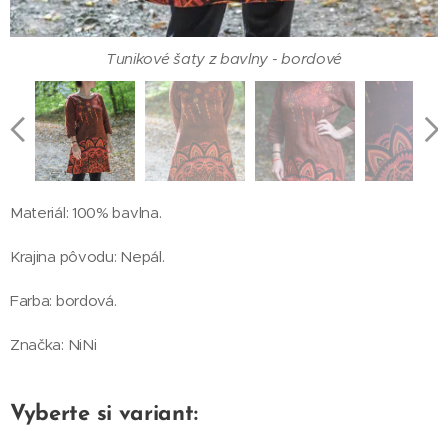
Tunikové šaty z bavlny - bordové
Tunikové šaty z bavlny - modré
Tunikové šaty z bavlny - zelené
Tunikové šaty z bavlny - šedé
Materiál: 100% bavlna.
Krajina pôvodu: Nepál.
Tunikové šaty z bavlny - zadná strana
Tunikové šaty z bavlny - detail
Tunikové šaty z bavlny
Tunikové šaty z bavlny
Farba: bordová.
Značka: NiNi
Vyberte si variant: