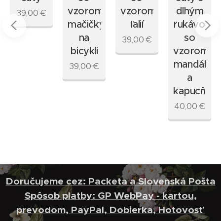
vzorom
vzorom
dlhým
39,00
€
mačičky
ľalií
rukávom
na
so
39,00
€
bicykli
vzorom
mandál
39,00
€
a
kapucňou
40,00
€
Doručujeme cez: Packeta a Slovenská Pošta
Spôsob platby: GP WebPay - kartou,
prevodom, PayPal, Dobierka, Hotovosť