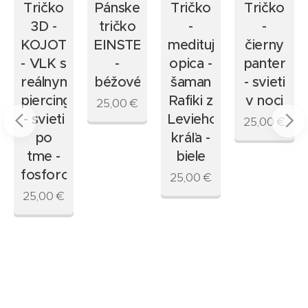
Tričko
Pánske
Tričko
Tričko
3D -
tričko
-
-
IN
KOJOT
EINSTEIN
meditujúca
čierny
- VLK s
-
opica -
panter
reálnym
béžové
šaman
- svieti
piercingom
Rafiki z
v noci
25,00
€
- svieti
Levieho
25,00
€
po
kráľa -
tme -
biele
fosforový
25,00
€
25,00
€