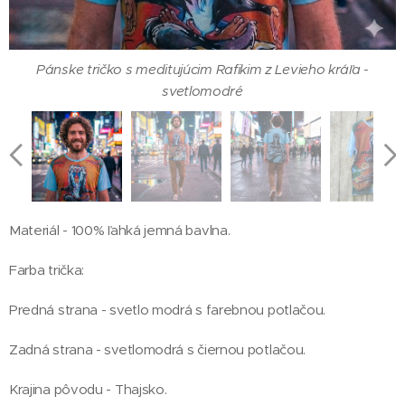
Pánske tričko s meditujúcim Rafikim z Levieho kráľa -
Pánske tričko s meditujúcim Rafikim z Levieho kráľa -
Pánske tričko s meditujúcim Rafikim z Levieho kráľa -
Pánske tričko s meditujúcim Rafikim z Levieho kráľa -
Pánske tričko s meditujúcim Rafikim z Levieho kráľa -
svetlomodré - zadná strana
svetlomodré - zadná strana
svetlomodré
svetlomodré
svetlomodré
Materiál - 100% ľahká jemná bavlna.
Farba trička:
Predná strana - svetlo modrá s farebnou potlačou.
Zadná strana - svetlomodrá s čiernou potlačou.
Krajina pôvodu - Thajsko.