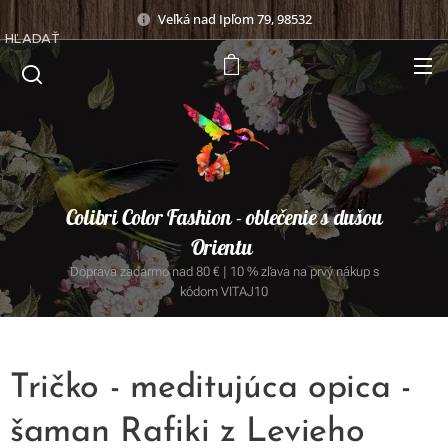
Veľká nad Ipľom 79, 98532
HĽADAŤ
Colibri Color Fashion - oblečenie s dušou
Orientu
Doprava zadarmo nad 80 € | 10 % zľava na prvý nákup s
kódom VITAJ10
Tričko - meditujúca opica -
šaman Rafiki z Levieho