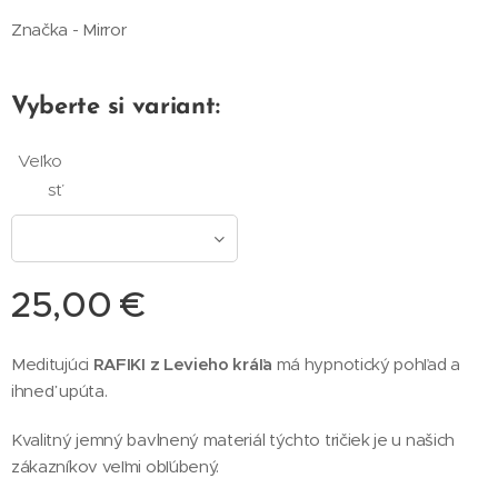
Značka - Mirror
Vyberte si variant:
Veľko
sť
25,00
€
Meditujúci
RAFIKI z Levieho kráľa
má hypnotický pohľad a
ihneď upúta.
Kvalitný jemný bavlnený materiál týchto tričiek je u našich
zákazníkov veľmi obľúbený.