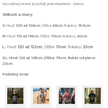
Na zadnej strane je potlač jednofarebná - čierna.
Veľkosti a miery:
S:
Hruď:
100 až 106cm
, Dĺžka:
66cm
, Rukávy:
19,5
cm
M:
Hruď:
110 až 116cm
, Dĺžka:
70cm
, Rukávy:
20cm
L:
Hruď:
120 až 122cm
, Dĺžka:
76cm
, Rukávy:
23cm
XL: Hruď:
124 až 128cm
, Dĺžka:
76cm
, Rukáv od pleca:
23cm
Podobný tovar: