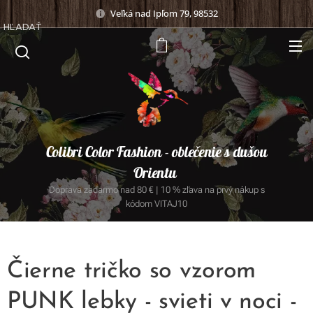
Veľká nad Ipľom 79, 98532
HĽADAŤ
Colibri Color Fashion - oblečenie s dušou
Orientu
Doprava zadarmo nad 80 € | 10 % zľava na prvý nákup s
kódom VITAJ10
Čierne tričko so vzorom
PUNK lebky - svieti v noci -