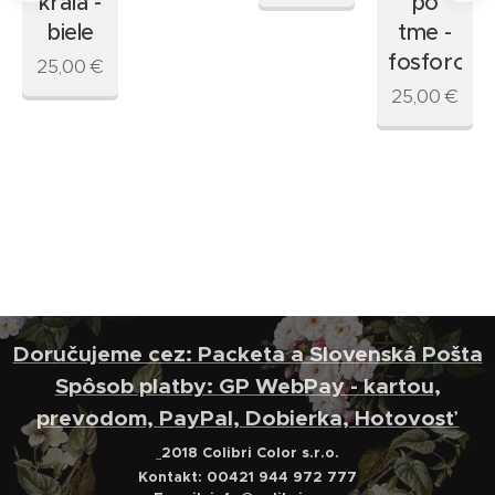
kráľa -
po
biele
tme -
fosforový
25,00
€
25,00
€
Doručujeme cez: Packeta a Slovenská Pošta
Spôsob platby: GP WebPay - kartou,
prevodom, PayPal, Dobierka, Hotovosť
2018 Colibri Color s.r.o.
Kontakt: 00421 944 972 777