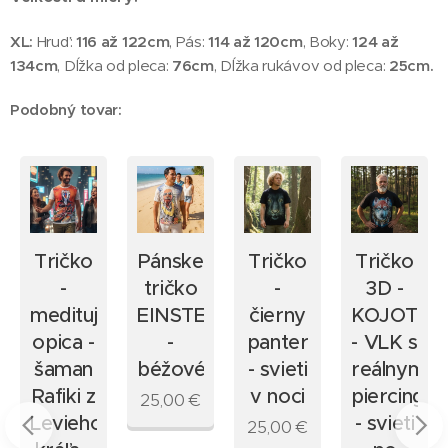
XL:
Hruď:
116 až 122cm
, Pás:
114 až 120cm
, Boky:
124 až
134cm
, Dĺžka od pleca:
76cm
, Dĺžka rukávov od pleca:
25
cm.
Podobný tovar:
Tričko
Pánske
Tričko
Tričko
-
tričko
-
3D -
IN
meditujúca
EINSTEIN
čierny
KOJOT
opica -
-
panter
- VLK s
šaman
béžové
- svieti
reálnym
Rafiki z
v noci
piercingo
25,00
€
Levieho
- svieti
25,00
€