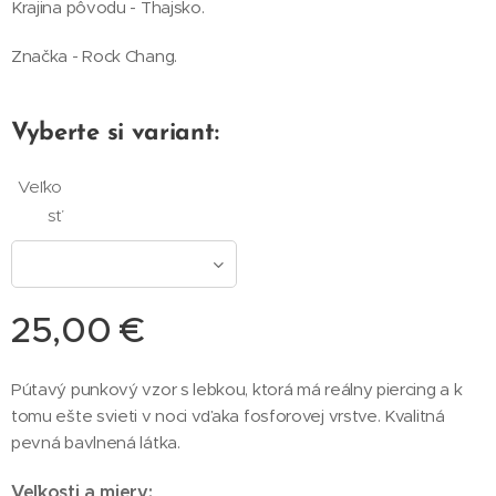
Krajina pôvodu - Thajsko.
Značka - Rock Chang.
Vyberte si variant:
Veľko
sť
25,00
€
Pútavý punkový vzor s lebkou, ktorá má reálny piercing a k
tomu ešte svieti v noci vďaka fosforovej vrstve. Kvalitná
pevná bavlnená látka.
Veľkosti a miery: