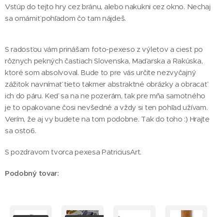
Vstúp do tejto hry cez bránu, alebo nakukni cez okno. Nechaj
sa omámiť pohľadom čo tam nájdeš.
S radosťou vám prinášam foto-pexeso z výletov a ciest po
rôznych pekných častiach Slovenska, Maďarska a Rakúska,
ktoré som absolvoval. Bude to pre vás určite nezvyčajný
zážitok navnímať tieto takmer abstraktné obrázky a obracať
ich do páru. Keď sa na ne pozerám, tak pre mňa samotného
je to opakovane čosi nevšedné a vždy si ten pohľad užívam.
Verím, že aj vy budete na tom podobne. Tak do toho :) Hrajte
sa osto6.
S pozdravom tvorca pexesa PatriciusArt.
Podobný tovar: