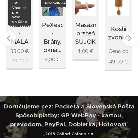
-6€.
NóóóVINKA
Vhodné
pre
vaše
dieťatko
Kalimba
PeXeso
Masážny
Koshi
-
-
prsteň
zvonkohr
MALA
Brány,
SUJOK
okná...
33,00
€
4,00
€
Cena od
ty
8,00
€
39,00
€
49,00
€
Doručujeme cez: Packeta a Slovenská Pošta
Spôsob platby: GP WebPay - kartou,
prevodom, PayPal, Dobierka, Hotovosť
2018 Colibri Color s.r.o.