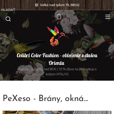
Veľká nad Ipľom 79, 98532
HĽADAŤ
Colibri Color Fashion - oblečenie s dušou
Orientu
Doprava zadarmo nad 80 € | 10 % zľava na prvý nákup s
kódom VITAJ10
PeXeso - Brány, okná...