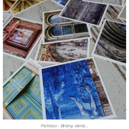
PeXeso - Brány, okná...