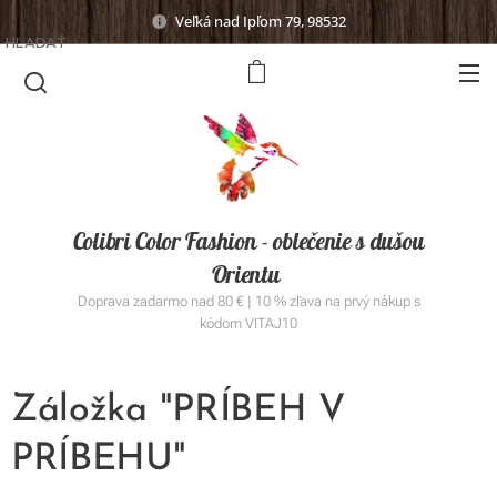
Veľká nad Ipľom 79, 98532
HĽADAŤ
Colibri Color Fashion - oblečenie s dušou
Orientu
Doprava zadarmo nad 80 € | 10 % zľava na prvý nákup s
kódom VITAJ10
Záložka "PRÍBEH V
PRÍBEHU"