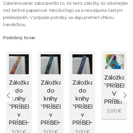
Zalaminovanie zabezpečilo to, že tieto záložky sú odolnejšie
než bežné papierové. Neošúchajú sa a nezašpinia častým
prekladaním. V prípade potreby sa dajú pretrieť vlhkou
handričkou.
Podobný tovar:
Záložka
Záložka
Záložka
Záložka
"PRÍBEH
do
do
do
V
knihy
knihy
knihy
PRÍBEHU"
H
"PRÍBEH
"PRÍBEH
"PRÍBEH
3,00
€
v
v
v
U"
PRÍBEHU"
PRÍBEHU"
PRÍBEHU"
3,00
€
3,00
€
3,00
€