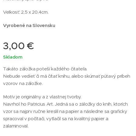
Veľkosť: 2,5 x 20,4cm.
Vyrobené na Slovensku
3,00
€
Skladom
Takáto záložka poteší každého čitateľa.
Nebude vedieť či má čítať knihu, alebo skúmať pútavý príbeh
vzorov na záložke.
Motív je originálny a z vlastnej tvorby.
Navrhol ho Patricius Art. Jedná sa o záložky do kníh, ktorích
vzor sa najprv ručne kreslil na papier a následne sa graficky
spracoval v počítači, vytlačil sa na kvalitný papier a
zalaminoval.