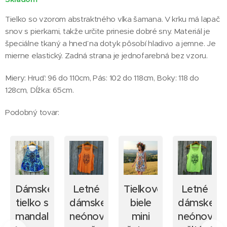
Tielko so vzorom abstraktného vlka šamana. V krku má lapač
snov s pierkami, takže určite prinesie dobré sny. Materiál je
špeciálne tkaný a hneď na dotyk pôsobí hladivo a jemne. Je
mierne elastický. Zadná strana je jednofarebná bez vzoru.
Miery: Hruď: 96 do 110cm, Pás: 102 do 118cm, Boky: 118 do
128cm, Dĺžka: 65cm.
Podobný tovar:
Dámske
Letné
Tielkové
Letné
tielko s
dámske
biele
dámske
mi
mandalami
neónovo
mini
neónovo