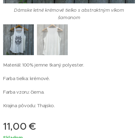
Dámske letné krémové tielko s abstraktným vlkom
šamanom
Materiál: 100% jemne tkaný polyester.
Dámske letné krémové tielko s abstraktným vlkom
Farba tielka: krémové.
šamanom - zadná strana
Farba vzoru: čierna.
Krajina pôvodu: Thajsko.
11,00
€
Skladom