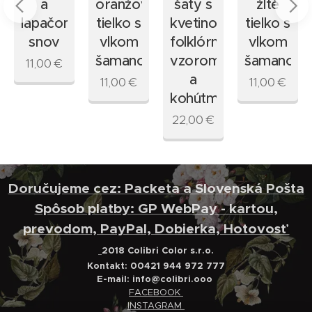
tnými
a
oranžové
šaty s
žlté
mi
lapačom
tielko s
kvetinovým
tielko s
snov
vlkom
folklórnym
vlkom
šamanom
vzorom
šamanom
11,00
€
a
11,00
€
11,00
€
kohútmi
22,00
€
Doručujeme cez: Packeta a Slovenská Pošta
Spôsob platby: GP WebPay - kartou,
prevodom, PayPal, Dobierka, Hotovosť
2018 Colibri Color s.r.o.
Kontakt: 00421 944 972 777
E-mail:
info@colibri.ooo
FACEBOOK
INSTAGRAM