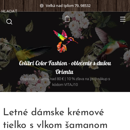
Veľká nad Ipľom 79, 98532
HĽADAŤ
Colibri Color Fashion - oblečenie s dušou
Orientu
Doprava zadarmo nad 80 € | 10 % zľava na prvý nákup s
kódom VITAJ10
Letné dámske krémové
tielko s vlkom šamanom