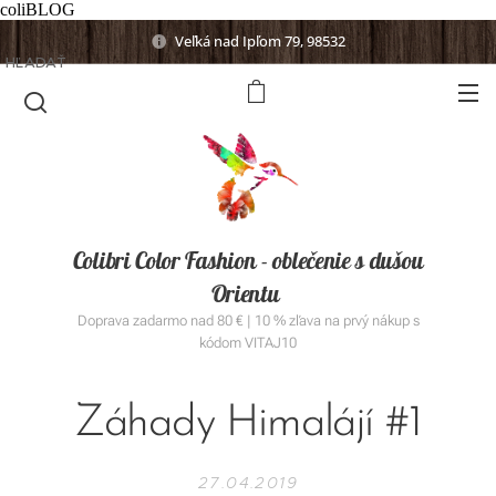
coliBLOG
Veľká nad Ipľom 79, 98532
HĽADAŤ
Colibri Color Fashion - oblečenie s dušou
Orientu
Doprava zadarmo nad 80 € | 10 % zľava na prvý nákup s
kódom VITAJ10
Záhady Himalájí #1
27.04.2019