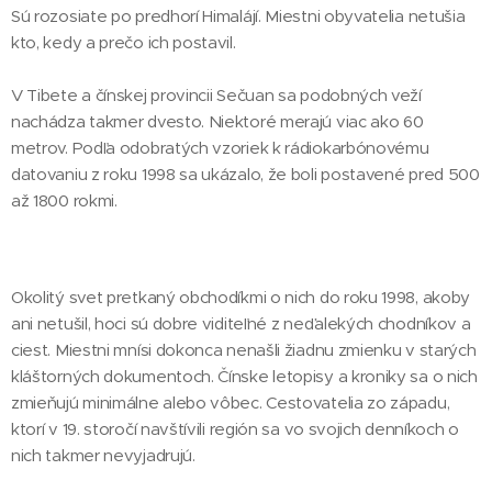
Sú rozosiate po predhorí Himalájí. Miestni obyvatelia netušia
kto, kedy a prečo ich postavil.
V Tibete a čínskej provincii Sečuan sa podobných veží
nachádza takmer dvesto. Niektoré merajú viac ako 60
metrov. Podľa odobratých vzoriek k rádiokarbónovému
datovaniu z roku 1998 sa ukázalo, že boli postavené pred 500
až 1800 rokmi.
Okolitý svet pretkaný obchodíkmi o nich do roku 1998, akoby
ani netušil, hoci sú dobre viditeľné z neďalekých chodníkov a
ciest. Miestni mnísi dokonca nenašli žiadnu zmienku v starých
kláštorných dokumentoch. Čínske letopisy a kroniky sa o nich
zmieňujú minimálne alebo vôbec. Cestovatelia zo západu,
ktorí v 19. storočí navštívili región sa vo svojich denníkoch o
nich takmer nevyjadrujú.