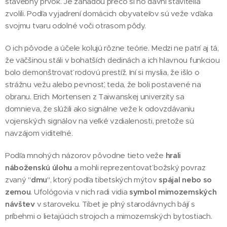
stavebný prvok. Je záhadou prečo si ho dávni stavitelia
zvolili. Podľa vyjadrení domácich obyvateľov sú veže vďaka
svojmu tvaru odolné voči otrasom pôdy.
O ich pôvode a účele kolujú rôzne teórie. Medzi ne patrí aj tá,
že väčšinou stáli v bohatších dedinách a ich hlavnou funkciou
bolo demonštrovať rodovú prestíž. Iní si myslia, že išlo o
strážnu vežu alebo pevnosť, teda, že boli postavené na
obranu. Erich Mortensen z Taiwanskej univerzity sa
domnieva, že slúžili ako signálne veže k odovzdávaniu
vojenských signálov na veľké vzdialenosti, pretože sú
navzájom viditeľné.
Podľa mnohých názorov pôvodne tieto veže
hrali
náboženskú úlohu
a mohli reprezentovať božský povraz
zvaný "
dmu
", ktorý podľa tibetských mýtov
spájal nebo so
zemou
. Ufológovia v nich radi vidia
symbol mimozemských
návštev
v staroveku. Tibet je plný starodávnych bájí s
príbehmi o lietajúcich strojoch a mimozemských bytostiach.