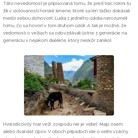
Táto nevedomosť je pripisovaná tomu, že pred tisíc rokmi tu
žili v izolovanosti horské kmene, ktoré sa len ťažko dokázali
medzi sebou dohovoriť. Ľudia z jedného údolia nerozumeli
tomu, čo sa hovorí v tom druhom údolí. A tak je možné, že
vedomosti o vežiach sa odovzdávali ústne z generácie na
generáciu v nejakom dialekte, ktorý neskôr zanikol.
Hviezdicovitý tvar veží zospodu nie je vidieť. Majú osem
alebo dvanásť cípov. V oboch prípadoch ide o veľmi vzácny