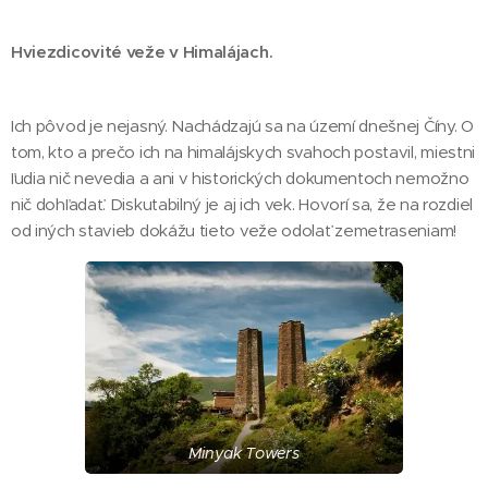
Hviezdicovité veže v Himalájach.
Ich pôvod je nejasný. Nachádzajú sa na území dnešnej Číny. O
tom, kto a prečo ich na himalájskych svahoch postavil, miestni
ľudia nič nevedia a ani v historických dokumentoch nemožno
nič dohľadať. Diskutabilný je aj ich vek. Hovorí sa, že na rozdiel
od iných stavieb dokážu tieto veže odolať zemetraseniam!
Minyak Towers