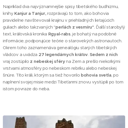
Napríklad dva najvýznamnejšie spisy tibetského budhizmu,
knihy
Kanjur a Tanjur,
rozprávajú to tom, ako bohovia
pravidelne navštevovali krajinu v priehľadných lietajúcich
guliach alebo takzvaných "
perlách z vesmíru"
. Ďalší starobylý
text, kráľovská kronika
Rgyal-rabs
, je bohatý na podobné
informácie, podporujúce teórie o starovekých astronautoch.
Okrem toho zaznamenáva genealógiu starých tibetských
vládcov a uvádza
27 legendárnych kráľov
.
Sedem z nich
vraj zostúpilo
z nebeskej sféry
na Zem a prešlo niekoľkými
vrstvami atmosféry po nebeskom rebríku alebo nebeskej
šnúre. Títo králi, ktorým sa tiež hovorilo
bohovia svetla
, po
naplnení svojej misie medzi Tibeťanmi znovu vystúpili po tom
istom povraze do neba.