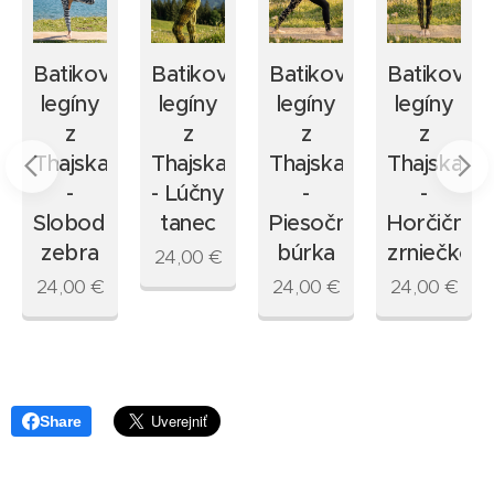
ané
Batikované
Batikované
Batikované
Batikovan
legíny
legíny
legíny
legíny
z
z
z
z
Thajska
Thajska
Thajska
Thajska
-
- Lúčny
-
-
ový
Slobodná
tanec
Piesočná
Horčičné
zebra
búrka
zrniečko
24,00
€
24,00
€
24,00
€
24,00
€
Share