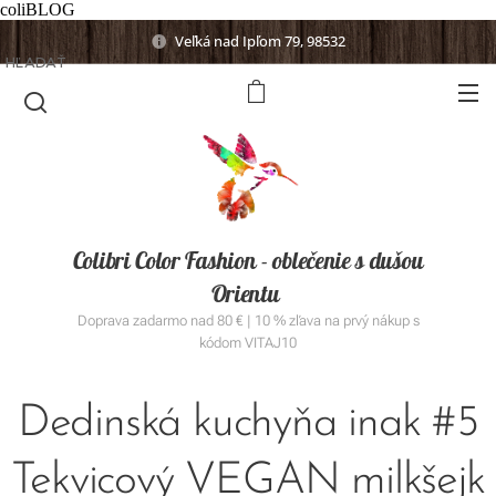
coliBLOG
Veľká nad Ipľom 79, 98532
HĽADAŤ
Colibri Color Fashion - oblečenie s dušou
Orientu
Doprava zadarmo nad 80 € | 10 % zľava na prvý nákup s
kódom VITAJ10
Dedinská kuchyňa inak #5
Tekvicový VEGAN milkšejk