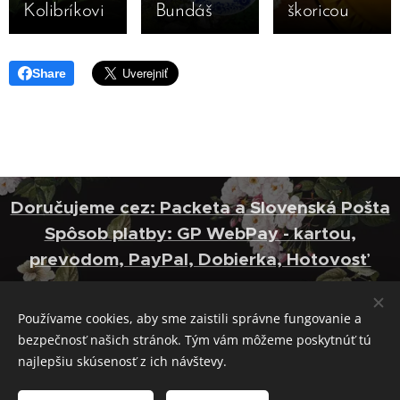
Kolibríkovi
Bundáš
škoricou
Share
Doručujeme cez: Packeta a Slovenská Pošta
Spôsob platby: GP WebPay - kartou,
prevodom, PayPal, Dobierka, Hotovosť
2018 Colibri Color s.r.o.
Kontakt: 00421 944 972 777
Používame cookies, aby sme zaistili správne fungovanie a
E-mail:
info@colibri.ooo
bezpečnosť našich stránok. Tým vám môžeme poskytnúť tú
FACEBOOK
INSTAGRAM
najlepšiu skúsenosť z ich návštevy.
Obchodné podmienky
Ochrana osobných údajov