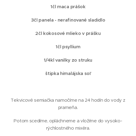
1čl maca prášok
3čl panela - nerafinované sladidlo
2čl kokosové mlieko v prášku
1čl psyllium
1/4kl vanilky zo struku
štipka himalájska soľ
Tekvicové semiačka namočíme na 24 hodín do vody z
prameňa.
Potom scedíme, opláchneme a vložíme do vysoko-
rýchlostného mixéra.