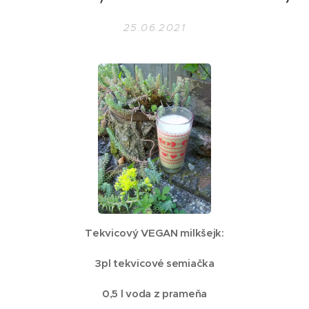
25.06.2021
Tekvicový VEGAN milkšejk:
3pl tekvicové semiačka
0,5 l voda z prameňa