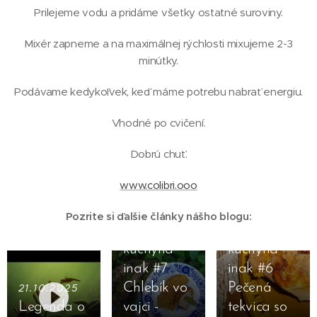
Prilejeme vodu a pridáme všetky ostatné suroviny.
Mixér zapneme a na maximálnej rýchlosti mixujeme 2-3
minútky.
Podávame kedykoľvek, keď máme potrebu nabrať energiu.
Vhodné po cvičení.
Dobrú chuť.
www.colibri.ooo
29.05.2024
26.01.2022
Pozrite si ďalšie články nášho blogu:
Dedinská
Dedinská
kuchyňa
kuchyňa
inak #7
inak #6
Chlebík vo
Pečená
21.10.2025
Legenda o
vajci -
tekvica so