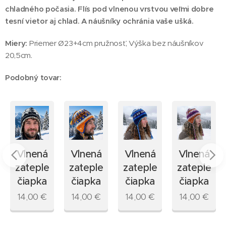
chladného počasia. Flís pod vlnenou vrstvou veľmi dobre
tesní vietor aj chlad. A náušníky ochránia vaše ušká.
Miery:
Priemer Ø23+4cm pružnosť, Výška bez náušníkov
20,5cm.
Podobný tovar:
Vlnená
Vlnená
Vlnená
Vlnená
ná
zateplená
zateplená
zateplená
zateplená
čiapka
čiapka
čiapka
čiapka
14,00
€
14,00
€
14,00
€
14,00
€