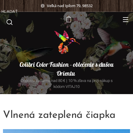
Veľká nad Ipľom 79, 98532
HĽADAŤ
Colibri Color Fashion - oblečenie s dušou
Orientu
Doprava zadarmo nad 80 € | 10 % zľava na prvý nákup s
kódom VITAJ10
Vlnená zateplená čiapka