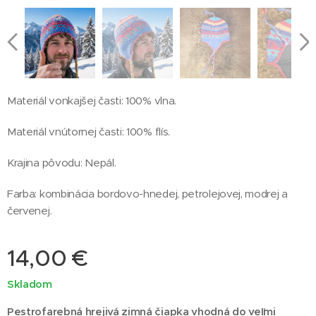
Materiál vonkajšej časti: 100% vlna.
Materiál vnútornej časti: 100% flís.
Vlnená čiapka zateplená flísom
Krajina pôvodu: Nepál.
Farba: kombinácia bordovo-hnedej, petrolejovej, modrej a
červenej.
14,00
€
Skladom
Pestrofarebná hrejivá zimná čiapka vhodná do veľmi