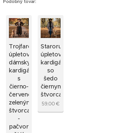
Podobný tovar:
Trojfarebný
Staroružový
úpletový
úpletový
dámsky
kardigán
kardigán
so
s
šedo
čierno-
čiernymi
červeno-
štvorcami
zelenými
59,00
€
štvorcami
-
pačvork