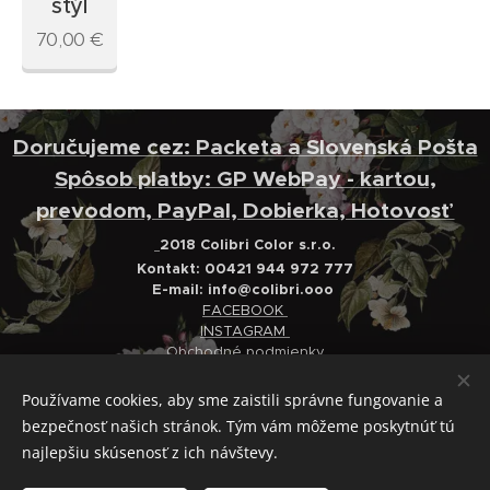
štýl
70,00
€
Doručujeme cez: Packeta a Slovenská Pošta
Spôsob platby: GP WebPay - kartou,
prevodom, PayPal, Dobierka, Hotovosť
2018 Colibri Color s.r.o.
Kontakt: 00421 944 972 777
E-mail:
info@colibri.ooo
FACEBOOK
INSTAGRAM
Obchodné podmienky
Ochrana osobných údajov
Reklamačný poriadok
Používame cookies, aby sme zaistili správne fungovanie a
bezpečnosť našich stránok. Tým vám môžeme poskytnúť tú
Cookies
najlepšiu skúsenosť z ich návštevy.