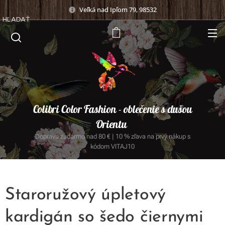
Veľká nad Ipľom 79, 98532
HĽADAŤ
Colibri Color Fashion - oblečenie s dušou
Orientu
Doprava zadarmo nad 80 € | 10 % zľava na prvý nákup s
kódom VITAJ10
Staroružový úpletový
kardigán so šedo čiernymi