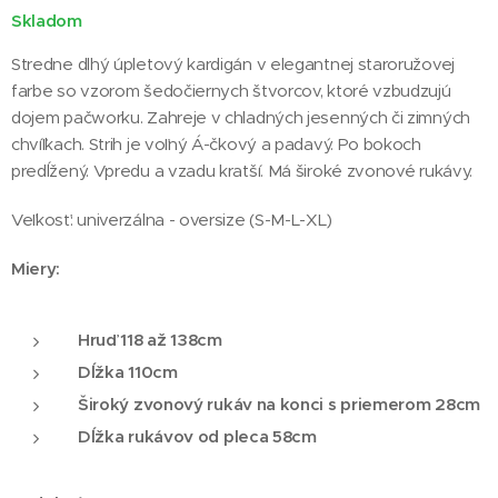
Skladom
Stredne dlhý úpletový kardigán v elegantnej staroružovej
farbe so vzorom šedočiernych štvorcov, ktoré vzbudzujú
dojem pačworku. Zahreje v chladných jesenných či zimných
chvíľkach. Strih je voľný Á-čkový a padavý. Po bokoch
predĺžený. Vpredu a vzadu kratší. Má široké zvonové rukávy.
Veľkosť: univerzálna - oversize (S-M-L-XL)
Miery:
Hruď 118 až 138cm
Dĺžka 110cm
Široký zvonový rukáv na konci s priemerom 28cm
Dĺžka rukávov od pleca 58cm