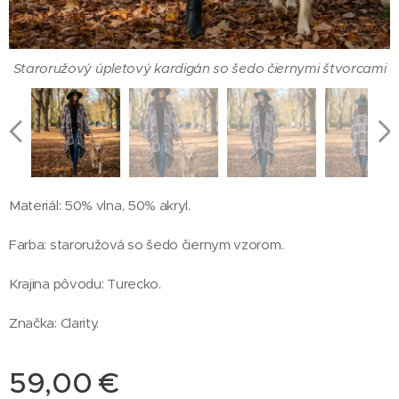
Staroružový úpletový kardigán so šedo čiernymi štvorcami
Materiál: 50% vlna, 50% akryl.
Farba: staroružová so šedo čiernym vzorom.
Staroružový úpletový kardigán so šedo čiernymi štvorcami
Staroružový úpletový kardigán so šedo čiernymi štvorcami
Staroružový úpletový kardigán so šedo čiernymi štvorcami
- zadná strana
Krajina pôvodu: Turecko.
Značka: Clarity.
59,00
€