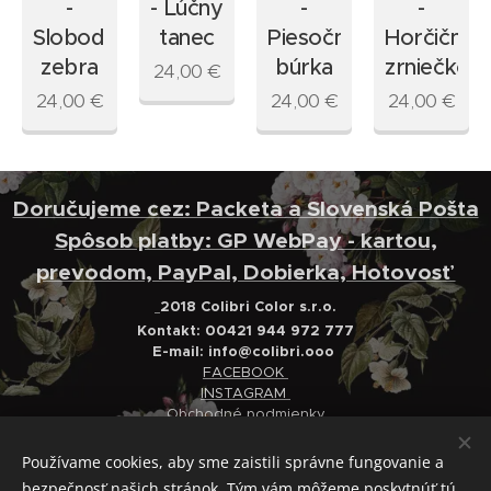
-
- Lúčny
-
-
ový
Slobodná
tanec
Piesočná
Horčičné
zebra
búrka
zrniečko
24,00
€
24,00
€
24,00
€
24,00
€
Doručujeme cez: Packeta a Slovenská Pošta
Spôsob platby: GP WebPay - kartou,
prevodom, PayPal, Dobierka, Hotovosť
2018 Colibri Color s.r.o.
Kontakt: 00421 944 972 777
E-mail:
info@colibri.ooo
FACEBOOK
INSTAGRAM
Obchodné podmienky
Ochrana osobných údajov
Reklamačný poriadok
Používame cookies, aby sme zaistili správne fungovanie a
bezpečnosť našich stránok. Tým vám môžeme poskytnúť tú
Cookies