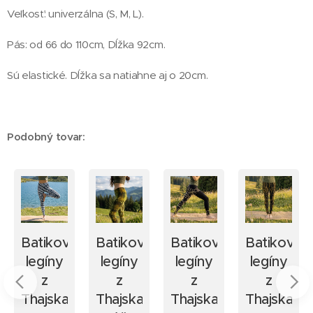
Veľkosť: univerzálna (S, M, L).
Pás: od 66 do 110cm, Dĺžka 92cm.
Sú elastické. Dĺžka sa natiahne aj o 20cm.
Podobný tovar:
ané
Batikované
Batikované
Batikované
Batikovan
legíny
legíny
legíny
legíny
z
z
z
z
Thajska
Thajska
Thajska
Thajska