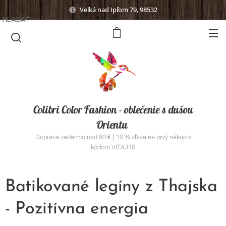
Veľká nad Ipľom 79, 98532
HĽADAŤ
Colibri Color Fashion - oblečenie s dušou
Orientu
Doprava zadarmo nad 80 € | 10 % zľava na prvý nákup s
kódom VITAJ10
Batikované legíny z Thajska
- Pozitívna energia