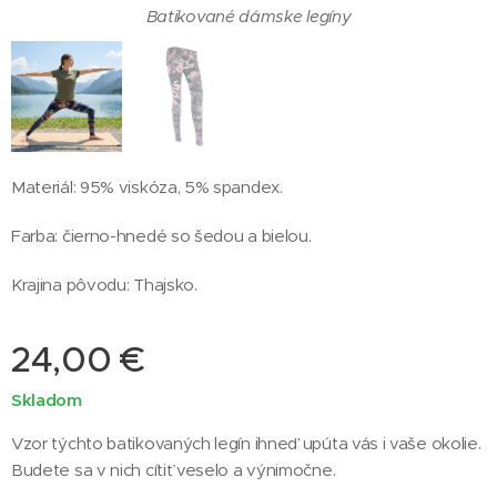
Batikované dámske legíny
Batikované dámske legíny
Materiál: 95% viskóza, 5% spandex.
Farba: čierno-hnedé so šedou a bielou.
Krajina pôvodu: Thajsko.
24,00
€
Skladom
Vzor týchto batikovaných legín ihneď upúta vás i vaše okolie.
Budete sa v nich cítiť veselo a výnimočne.