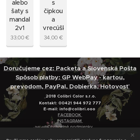
alebo
s
šaty s
čipkou
mandalami
a
2v1
vrecúškami
33,00
€
34,00
€
Doručujeme cez: Packeta a Slovenská Pošta
Spôsob platby: GP WebPay - kartou,
prevodom, PayPal, Dobierka, Hotovosť
2018 Colibri Color s.r.o.
Kontakt: 00421 944 972 777
E-mail:
info@colibri.ooo
FACEBOOK
INSTAGRAM
Obchodné podmienky
Ochrana osobných údajov
Reklamačný poriadok