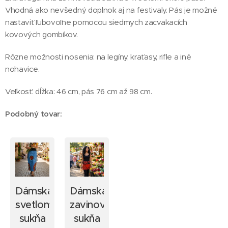
Vhodná ako nevšedný doplnok aj na festivaly. Pás je možné
nastaviť ľubovoľne pomocou siedmych zacvakacích
kovových gombíkov.
Rôzne možnosti nosenia: na legíny, kraťasy, rifle a iné
nohavice.
Veľkosť: dĺžka: 46 cm, pás 76 cm až 98 cm.
Podobný tovar:
Dámska
Dámska
svetlomodrá
zavinovacia
sukňa
sukňa