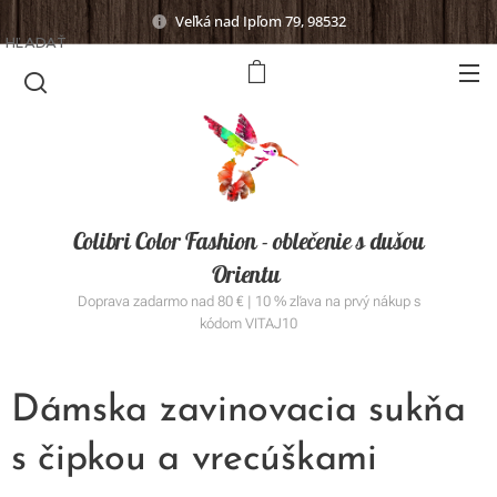
Veľká nad Ipľom 79, 98532
HĽADAŤ
Colibri Color Fashion - oblečenie s dušou
Orientu
Doprava zadarmo nad 80 € | 10 % zľava na prvý nákup s
kódom VITAJ10
Dámska zavinovacia sukňa
s čipkou a vrecúškami