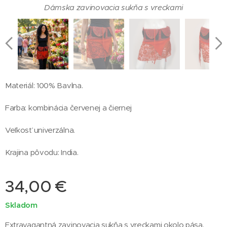
Dámska zavinovacia sukňa s vreckami - detail
Dámska zavinovacia sukňa s vreckami
Dámska zavinovacia sukňa s vreckami
Dámska zavinovacia sukňa s vreckami
Dámska zavinovacia sukňa s vreckami
Materiál: 100% Bavlna.
Farba: kombinácia červenej a čiernej
Veľkosť univerzálna.
Krajina pôvodu: India.
Dámska zavinovacia sukňa s vreckami - detail
34,00
€
Skladom
Extravagantná zavinovacia sukňa s vreckami okolo pása.