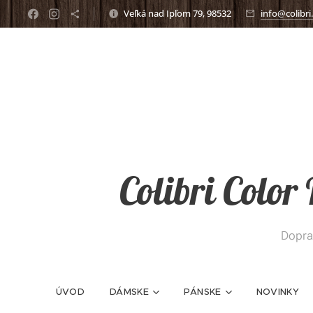
Veľká nad Ipľom 79, 98532
info@colibri
Colibri Color
Dopra
ÚVOD
DÁMSKE
PÁNSKE
NOVINKY