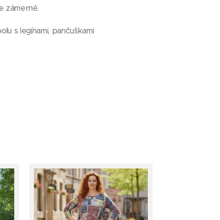
je zámerné.
olu s legínami, pančuškami