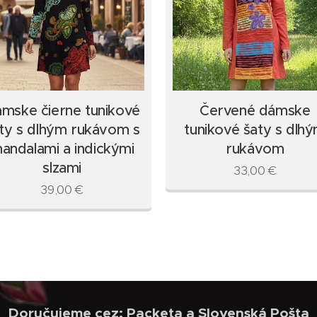
mske čierne tunikové
Červené dámske
ty s dlhým rukávom s
tunikové šaty s dlh
andalami a indickými
rukávom
slzami
33,00
€
39,00
€
Doručujeme cez: Packeta a Slovenská Pošta