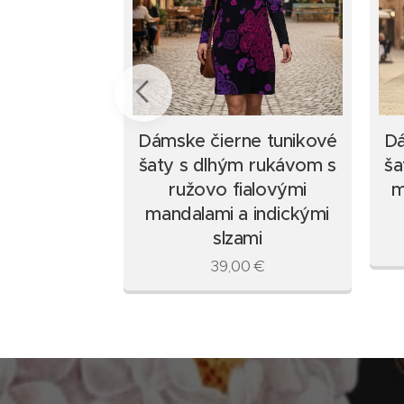
unikové
Dámske čierne tunikové
Dá
 s čipkami,
šaty s dlhým rukávom s
ša
kou s
ružovo fialovými
m
ými rukávmi
mandalami a indickými
slzami
0
€
39,00
€