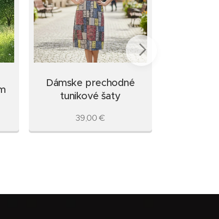
Dámske prechodné
Dámske 
ým
tunikové šaty
tunik
39,00
€
39