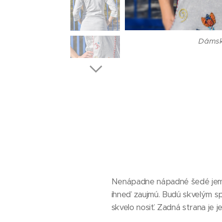
Dámske
Dámske tuniko
Dámske
Dámske
Nenápadne nápadné šedé jemn
ihneď zaujmú. Budú skvelým sp
skvelo nosiť. Zadná strana je 