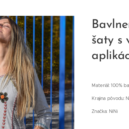
Bavlne
šaty s
apliká
Materiál: 100% ba
Krajina pôvodu: N
ikové šaty - detail
ikové šaty - detail
Značka: NiNi