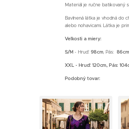
Materiál je ručne batikovaný s
Bavlnená látka je vhodná do ch
alebo nohavicami. Látka je pr
Veľkosti a miery:
S/M
- Hruď:
98cm
, Pás:
86c
XXL - Hruď:
120cm
, Pás:
104
Podobný tovar: