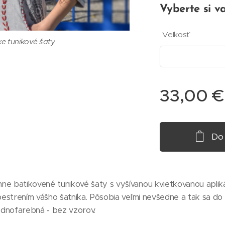
Vyberte si va
Veľkosť
 tunikové šaty
33,00
€
Do
vé šaty - zadná strana
 tunikové šaty
 tunikové šaty
e batikovené tunikové šaty s vyšívanou kvietkovanou apli
estrením vášho šatníka. Pôsobia veľmi nevšedne a tak sa do 
jednofarebná - bez vzorov.