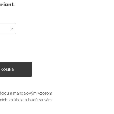
riant:
 košíka
káciou a mandalovým vzorom
nich zaľúbite a budú sa vám