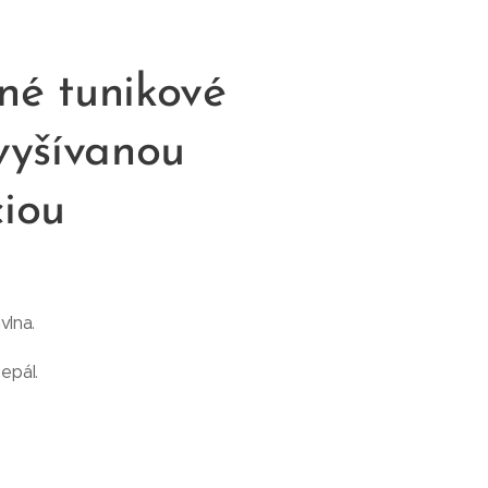
né tunikové
 vyšívanou
ciou
vlna.
epál.