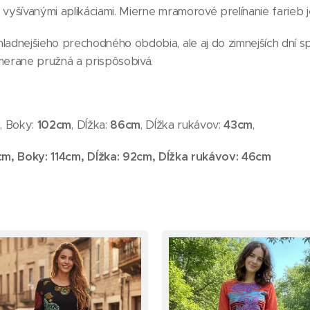
 vyšívanými aplikáciami. Mierne mramorové prelínanie farieb 
ladnejšieho prechodného obdobia, ale aj do zimnejších dní sp
imerane pružná a prispôsobivá.
m
, Boky:
102cm
, Dĺžka:
86cm
, Dĺžka rukávov:
43cm
,
cm
, Boky:
114cm
, Dĺžka:
92cm
, Dĺžka rukávov: 46
cm