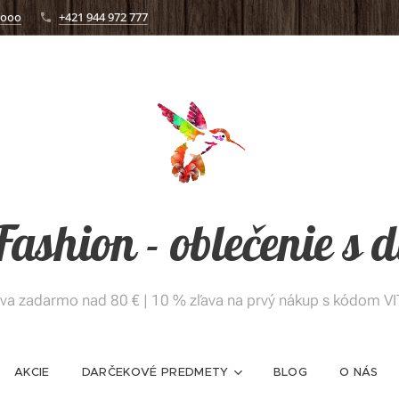
.ooo
+421 944 972 777
 Fashion - oblečenie s
va zadarmo nad 80 € | 10 % zľava na prvý nákup s kódom V
AKCIE
DARČEKOVÉ PREDMETY
BLOG
O NÁS